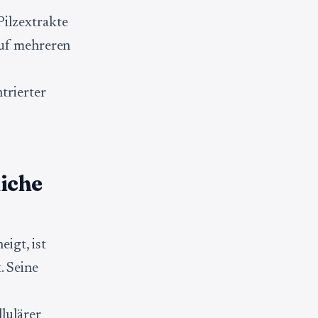
Pilzextrakte
auf mehreren
trierter
liche
igt, ist
. Seine
-
lulärer