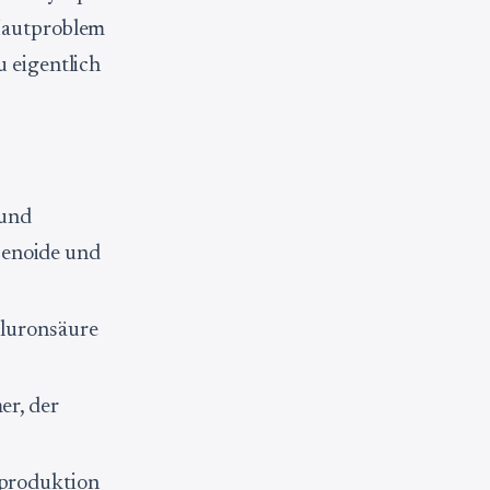
 Hautproblem
u eigentlich
 und
penoide und
aluronsäure
er, der
eproduktion