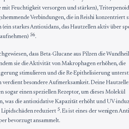
 mit Feuchtigkeit versorgen und stärken), Triterpenoi
shemmende Verbindungen, die in Reishi konzentriert s
 (ein starkes Antioxidans, das Hautzellen aktiv über spe
5
6
 aufnehmen)
.
chgewiesen, dass Beta-Glucane aus Pilzen die Wundhei
indem sie die Aktivität von Makrophagen erhöhen, die
gerung stimulieren und die Re-Epithelisierung unters
n verdient besondere Aufmerksamkeit. Deine Hautzell
en sogar einen speziellen Rezeptor, um dieses Molekül
 was die antioxidative Kapazität erhöht und UV-indu
5
 Lipidschäden reduziert
. Es ist eines der wenigen Ant
rper bevorzugt ansammelt.