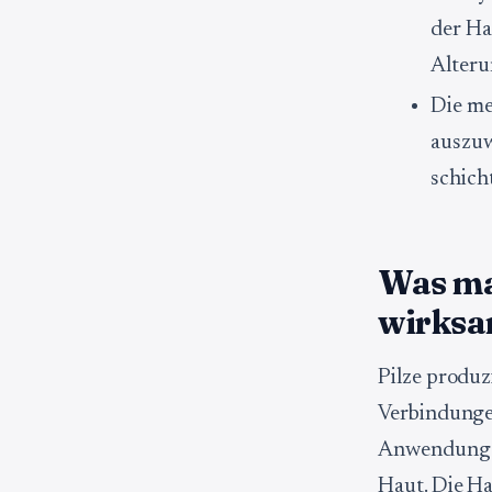
der Ha
Alter
Die me
auszuw
schich
Was mac
wirks
Pilze produz
Verbindungen
Anwendung fo
Haut. Die Ha