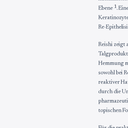
1
Ebene
. Ei
Keratinozyte
Re-Epithelis
Reishi zeigt
Talgprodukti
Hemmung mit
sowohl bei R
reaktiver H
durch die U
pharmazeuti
topischen F