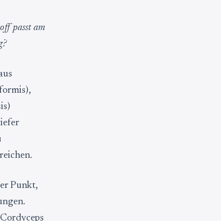
toff passt am
g?
 aus
formis),
is)
iefer
u
reichen.
der Punkt,
ungen.
. Cordyceps