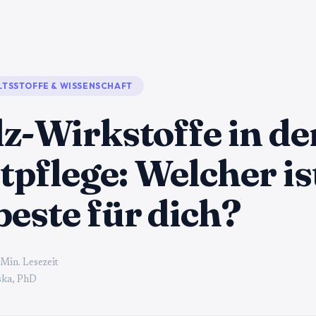
LTSSTOFFE & WISSENSCHAFT
lz-Wirkstoffe in de
pflege: Welcher is
beste für dich?
 Min. Lesezeit
ka, PhD