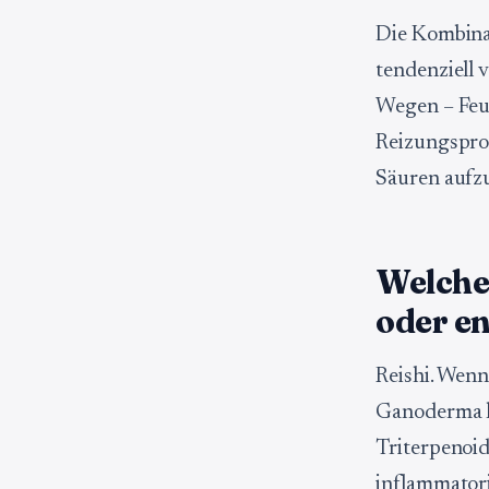
Die Kombinat
tendenziell 
Wegen – Feuc
Reizungsprof
Säuren aufz
Welcher
oder e
Reishi. Wenn
Ganoderma lu
Triterpenoid
inflammatori