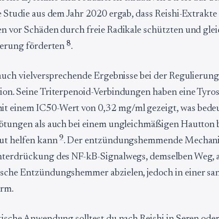
ne Studie aus dem Jahr 2020 ergab, dass Reishi-Extrakte
n vor Schäden durch freie Radikale schützten und gleic
8
ierung förderten
.
 auch vielversprechende Ergebnisse bei der Regulierung
on. Seine Triterpenoid-Verbindungen haben eine Tyros
 einem IC50-Wert von 0,32 mg/ml gezeigt, was bedeut
ötungen als auch bei einem ungleichmäßigen Hautton be
9
aut helfen kann
. Der entzündungshemmende Mechani
nterdrückung des NF-kB-Signalwegs, demselben Weg, 
sche Entzündungshemmer abzielen, jedoch in einer san
orm.