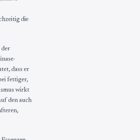
hzeitig die
 der
inase-
et, dass er
i fettiger,
smus wirkt
auf den auch
fteren,