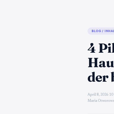
BLOG
/
INHA
4 Pi
Haut
der 
April 8, 2026
·
10
Maria Otworows