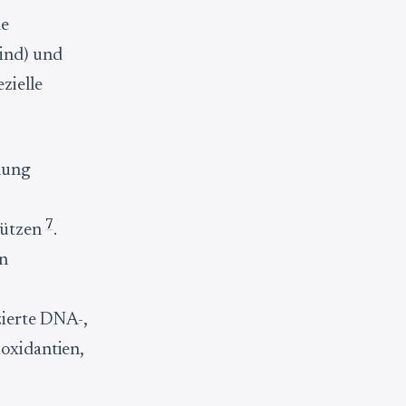
de
ind) und
zielle
lung
7
tützen
.
en
zierte DNA-,
ioxidantien,