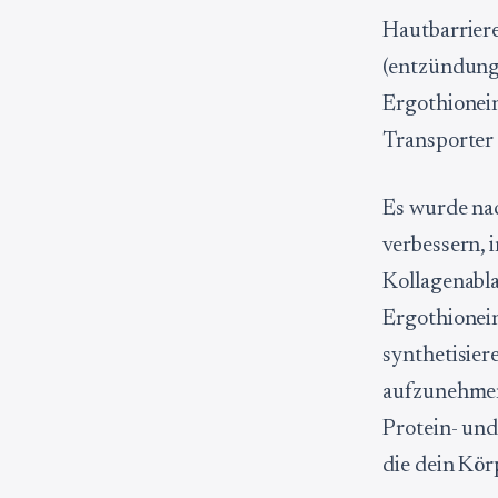
Hautbarriere
(entzündung
Ergothionein
Transporter
Es wurde na
verbessern, 
Kollagenabla
Ergothionei
synthetisier
aufzunehmen,
Protein- und
die dein Kö