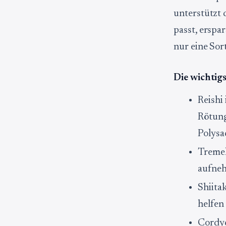
unterstützt 
passt, erspa
nur eine Sort
Die wichtig
Reishi
Rötung
Polysa
Tremel
aufneh
Shiita
helfen
Cordyc