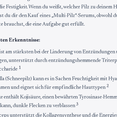
die Festigkeit. Wenn du weißt, welcher Pilz zu deinem
rst du dir den Kauf eines „Multi-Pilz“-Serums, obwohl d
e brauchst, die eine Aufgabe gut erfüllt.
sten Erkenntnisse:
 ist am stärksten bei der Linderung von Entzündungen
en, unterstützt durch entzündungshemmende Triter
1
ccharide
la (Schneepilz) kann es in Sachen Feuchtigkeit mit Hy
2
men und eignet sich für empfindliche Hauttypen
ke enthält Kojisäure, einen bewährten Tyrosinase-Hemm
3
 kann, dunkle Flecken zu verblassen
eps unterstützt die Kollagensynthese und die Energi