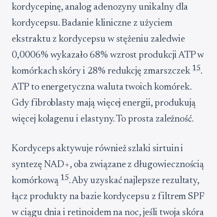
kordycepinę, analog adenozyny unikalny dla
kordycepsu. Badanie kliniczne z użyciem
ekstraktu z kordycepsu w stężeniu zaledwie
0,0006% wykazało 68% wzrost produkcji ATP w
15
komórkach skóry i 28% redukcję zmarszczek
.
ATP to energetyczna waluta twoich komórek.
Gdy fibroblasty mają więcej energii, produkują
więcej kolagenu i elastyny. To prosta zależność.
Kordyceps aktywuje również szlaki sirtuin i
syntezę NAD+, oba związane z długowiecznością
15
komórkową
. Aby uzyskać najlepsze rezultaty,
łącz produkty na bazie kordycepsu z filtrem SPF
w ciągu dnia i retinoidem na noc, jeśli twoja skóra