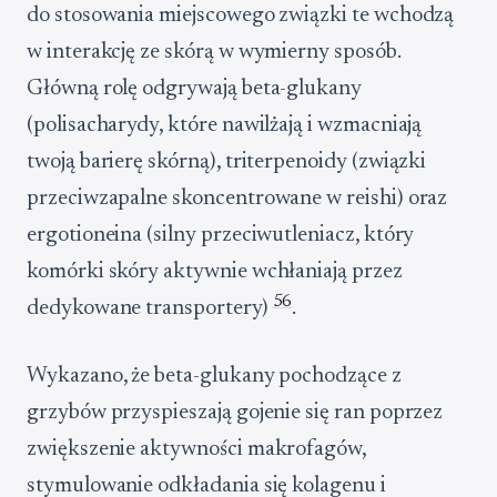
do stosowania miejscowego związki te wchodzą
w interakcję ze skórą w wymierny sposób.
Główną rolę odgrywają beta-glukany
(polisacharydy, które nawilżają i wzmacniają
twoją barierę skórną), triterpenoidy (związki
przeciwzapalne skoncentrowane w reishi) oraz
ergotioneina (silny przeciwutleniacz, który
komórki skóry aktywnie wchłaniają przez
5
6
dedykowane transportery)
.
Wykazano, że beta-glukany pochodzące z
grzybów przyspieszają gojenie się ran poprzez
zwiększenie aktywności makrofagów,
stymulowanie odkładania się kolagenu i