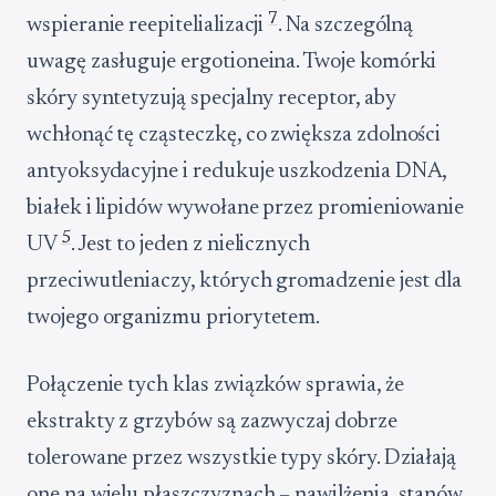
7
wspieranie reepitelializacji
. Na szczególną
uwagę zasługuje ergotioneina. Twoje komórki
skóry syntetyzują specjalny receptor, aby
wchłonąć tę cząsteczkę, co zwiększa zdolności
antyoksydacyjne i redukuje uszkodzenia DNA,
białek i lipidów wywołane przez promieniowanie
5
UV
. Jest to jeden z nielicznych
przeciwutleniaczy, których gromadzenie jest dla
twojego organizmu priorytetem.
Połączenie tych klas związków sprawia, że
ekstrakty z grzybów są zazwyczaj dobrze
tolerowane przez wszystkie typy skóry. Działają
one na wielu płaszczyznach – nawilżenia, stanów