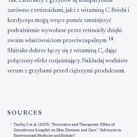
Tak. Ekstrakty z grzybów są kompatybilne
zarówno z retinoidami, jak i z witaminą C. Reishi i
kordyceps mogą wręcz pomóc zmniejszyć
podrażnienie wywołane przez retinoidy dzięki
1
4
swoim właściwościom przeciwzapalnym
.
Shiitake dobrze łączy się z witaminą C, dając
połączony efekt rozjaśniający. Nakładaj wodniste
serum z grzybami przed cięższymi produktami.
SOURCES
Taofiq O et al. (2019). "Preventive and Therapeutic Effect of
Ganoderma (Lingzhi) on Skin Diseases and Care." *Advances in
Experimental Medicine and Biology*.