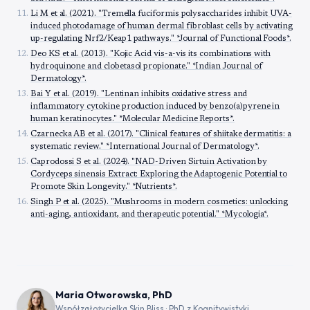
Li M et al. (2021). "Tremella fuciformis polysaccharides inhibit UVA-
induced photodamage of human dermal fibroblast cells by activating
up-regulating Nrf2/Keap1 pathways." *Journal of Functional Foods*.
Deo KS et al. (2013). "Kojic Acid vis-a-vis its combinations with
hydroquinone and clobetasol propionate." *Indian Journal of
Dermatology*.
Bai Y et al. (2019). "Lentinan inhibits oxidative stress and
inflammatory cytokine production induced by benzo(a)pyrene in
human keratinocytes." *Molecular Medicine Reports*.
Czarnecka AB et al. (2017). "Clinical features of shiitake dermatitis: a
systematic review." *International Journal of Dermatology*.
Caprodossi S et al. (2024). "NAD-Driven Sirtuin Activation by
Cordyceps sinensis Extract: Exploring the Adaptogenic Potential to
Promote Skin Longevity." *Nutrients*.
Singh P et al. (2025). "Mushrooms in modern cosmetics: unlocking
anti-aging, antioxidant, and therapeutic potential." *Mycologia*.
Maria Otworowska, PhD
Współzałożycielka Skin Bliss · PhD z Kognitywistyki