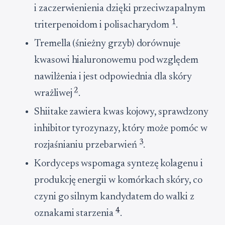
i zaczerwienienia dzięki przeciwzapalnym
1
triterpenoidom i polisacharydom
.
Tremella (śnieżny grzyb) dorównuje
kwasowi hialuronowemu pod względem
nawilżenia i jest odpowiednia dla skóry
2
wrażliwej
.
Shiitake zawiera kwas kojowy, sprawdzony
inhibitor tyrozynazy, który może pomóc w
3
rozjaśnianiu przebarwień
.
Kordyceps wspomaga syntezę kolagenu i
produkcję energii w komórkach skóry, co
czyni go silnym kandydatem do walki z
4
oznakami starzenia
.