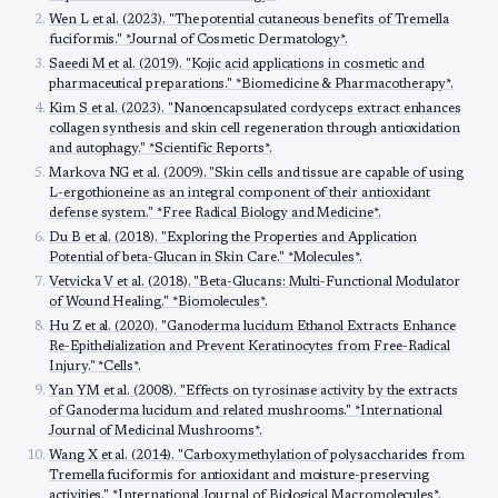
Wen L et al. (2023). "The potential cutaneous benefits of Tremella
fuciformis." *Journal of Cosmetic Dermatology*.
Saeedi M et al. (2019). "Kojic acid applications in cosmetic and
pharmaceutical preparations." *Biomedicine & Pharmacotherapy*.
Kim S et al. (2023). "Nanoencapsulated cordyceps extract enhances
collagen synthesis and skin cell regeneration through antioxidation
and autophagy." *Scientific Reports*.
Markova NG et al. (2009). "Skin cells and tissue are capable of using
L-ergothioneine as an integral component of their antioxidant
defense system." *Free Radical Biology and Medicine*.
Du B et al. (2018). "Exploring the Properties and Application
Potential of beta-Glucan in Skin Care." *Molecules*.
Vetvicka V et al. (2018). "Beta-Glucans: Multi-Functional Modulator
of Wound Healing." *Biomolecules*.
Hu Z et al. (2020). "Ganoderma lucidum Ethanol Extracts Enhance
Re-Epithelialization and Prevent Keratinocytes from Free-Radical
Injury." *Cells*.
Yan YM et al. (2008). "Effects on tyrosinase activity by the extracts
of Ganoderma lucidum and related mushrooms." *International
Journal of Medicinal Mushrooms*.
Wang X et al. (2014). "Carboxymethylation of polysaccharides from
Tremella fuciformis for antioxidant and moisture-preserving
activities." *International Journal of Biological Macromolecules*.