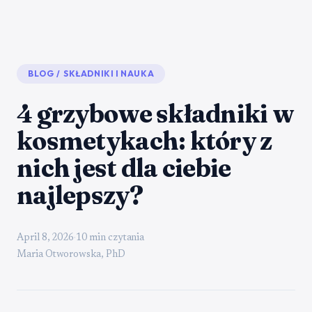
BLOG
/
SKŁADNIKI I NAUKA
4 grzybowe składniki w
kosmetykach: który z
nich jest dla ciebie
najlepszy?
April 8, 2026
·
10 min czytania
Maria Otworowska, PhD