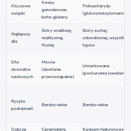
Kwasy
Kluczowe
Polisacharydy
ganoderowe,
związki
(glukuronoksylomannan)
beta-glukany
Skóry wrażliwej,
Skóry suchej,
Najlepszy
reaktywnej,
odwodnionej, wszystkich
dla
tłustej
typów
Siła
Mocne
Umiarkowane
dowodów
(działanie
(porównania nawilżenia)
naukowych
przeciwzapalne)
Ryzyko
Bardzo niskie
Bardzo niskie
podrażnień
Dobrze
Ceramidami,
Kwasem hialuronowym,