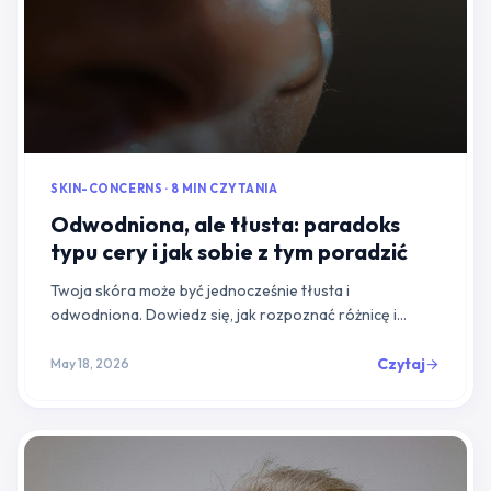
SKIN-CONCERNS · 8 MIN CZYTANIA
Odwodniona, ale tłusta: paradoks
typu cery i jak sobie z tym poradzić
Twoja skóra może być jednocześnie tłusta i
odwodniona. Dowiedz się, jak rozpoznać różnicę i
stworzyć pielęgnację, która naprawdę pomaga.
Czytaj
May 18, 2026
arrow_forward