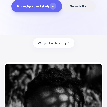
Przeglądaj artykuły
Newsletter
arrow_downward
expand_more
Wszystkie tematy