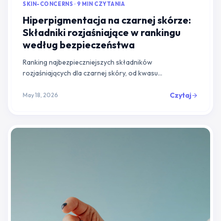
SKIN-CONCERNS · 9 MIN CZYTANIA
Hiperpigmentacja na czarnej skórze:
Składniki rozjaśniające w rankingu
według bezpieczeństwa
Ranking najbezpieczniejszych składników
rozjaśniających dla czarnej skóry, od kwasu
azelainowego i niacynamidu po hydrochinon stosowany
pod nadzorem dermatologa.
Czytaj
May 18, 2026
arrow_forward