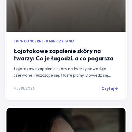
SKIN-CONCERNS · 8 MIN CZYTANIA
Łojotokowe zapalenie skóry na
twarzy: Co je łagodzi, a co pogarsza
Łojotokowe zapalenie skóry na twarzy powoduje
czerwone, łuszczące się, tłuste plamy. Dowiedz się,
które składniki je łagodzą, które wywołują zaostrzenia
i jak zbudować delikatną rutynę pielęgnacyjną.
Czytaj
May 18, 2026
arrow_forward