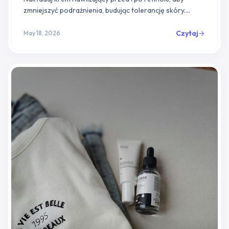
zmniejszyć podrażnienia, budując tolerancję skóry.
Protokół krok po kroku z przewodnikiem po etapach i
dowodami naukowymi.
Czytaj
May 18, 2026
arrow_forward