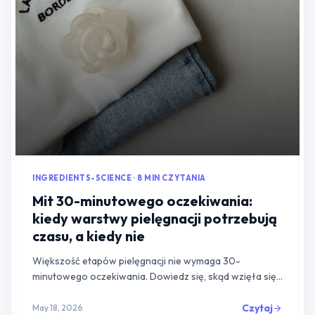
INGREDIENTS-SCIENCE · 8 MIN CZYTANIA
Mit 30-minutowego oczekiwania:
kiedy warstwy pielęgnacji potrzebują
czasu, a kiedy nie
Większość etapów pielęgnacji nie wymaga 30-
minutowego oczekiwania. Dowiedz się, skąd wzięła się
ta zasada, w jakich przypadkach wrażliwych na pH czas
ma znaczenie i kiedy nie musisz patrzeć na zega...
Czytaj
May 18, 2026
arrow_forward