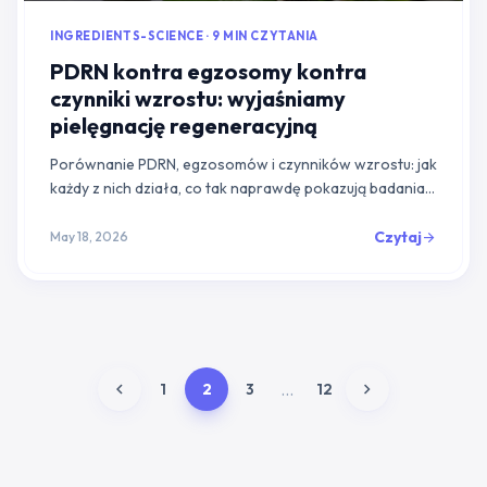
INGREDIENTS-SCIENCE · 9 MIN CZYTANIA
PDRN kontra egzosomy kontra
czynniki wzrostu: wyjaśniamy
pielęgnację regeneracyjną
Porównanie PDRN, egzosomów i czynników wzrostu: jak
każdy z nich działa, co tak naprawdę pokazują badania i
dlaczego metoda dostarczania ma większe znaczenie
niż sam składnik.
Czytaj
May 18, 2026
arrow_forward
chevron_left
chevron_right
...
1
2
3
12