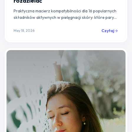
rozdzielać
Praktyczna macierz kompatybilności dla 16 popularnych
składników aktywnych w pielęgnacji skóry: które pary
łączyć, które rozdzielać na rano/wieczór i jakie
naukowe uzasadnienie stoi za każdą z tych...
Czytaj
May 18, 2026
arrow_forward