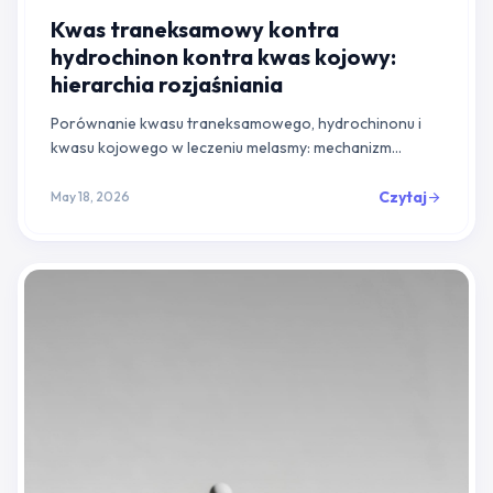
Kwas traneksamowy kontra
hydrochinon kontra kwas kojowy:
hierarchia rozjaśniania
Porównanie kwasu traneksamowego, hydrochinonu i
kwasu kojowego w leczeniu melasmy: mechanizm
działania, dowody kliniczne, bezpieczeństwo i
sensowny przewodnik po eskalacji terapii.
Czytaj
May 18, 2026
arrow_forward