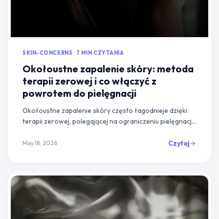
SKIN-CONCERNS · 7 MIN CZYTANIA
Okołoustne zapalenie skóry: metoda
terapii zerowej i co włączyć z
powrotem do pielęgnacji
Okołoustne zapalenie skóry często łagodnieje dzięki
terapii zerowej, polegającej na ograniczeniu pielęgnacji
do minimum, a następnie ponownym wprowadzaniu
produktów jeden po drugim. Dowiedz się, ja...
Czytaj
May 18, 2026
arrow_forward