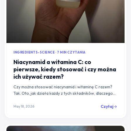
INGREDIENTS-SCIENCE · 7 MIN CZYTANIA
Niacynamid a witamina C: co
pierwsze, kiedy stosować i czy można
ich używać razem?
Czy można stosować niacynamid i witaminę C razem?
Tak. Oto, jak działa każdy z tych składników, dlaczego
dawny mit o ich łączeniu jest nieaktualny i jak je
nakładać warstwowo.
Czytaj
May 18, 2026
arrow_forward