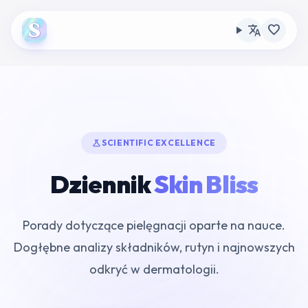
translate
favorite
science
SCIENTIFIC EXCELLENCE
Dziennik
Skin Bliss
Porady dotyczące pielęgnacji oparte na nauce.
Dogłębne analizy składników, rutyn i najnowszych
odkryć w dermatologii.