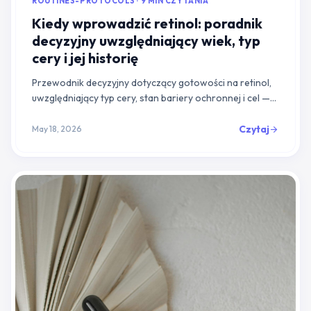
ROUTINES-PROTOCOLS · 9 MIN CZYTANIA
Kiedy wprowadzić retinol: poradnik
decyzyjny uwzględniający wiek, typ
cery i jej historię
Przewodnik decyzyjny dotyczący gotowości na retinol,
uwzględniający typ cery, stan bariery ochronnej i cel —
dzięki niemu zaczniesz w odpowiednim czasie i od
odpowiedniego stężenia.
Czytaj
May 18, 2026
arrow_forward